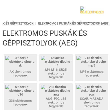
|
KÁK ÉS GÉPPISZTOLYOK
ELEKTROMOS PUSKÁK ÉS GÉPPISZTOLYOK (AEG)
KATEGÓRIA
ELEKTROMOS PUSKÁK ÉS
AIRSOFT FEGYVEREK
GÉPPISZTOLYOK (AEG)
LÉGFEGYVEREK, CSÚZLIK
GRÁNÁTVETŐK, GRÁNÁTOK
LÖVEDÉK, GÁZ
M4, M16, SR25
AK elektromos
MP5 elektromos
elektromos
fegyverek
fegyverek
fegyverek
AKKUMULÁTOROK, TÖLTŐK
TÁRAK
AUG, P90, L85
SCAR, MASADA
G36 elektromos
elektromos
elektromos
SZEMÜVEGEK, MASZKOK
fegyverek
fegyverek
fegyverek