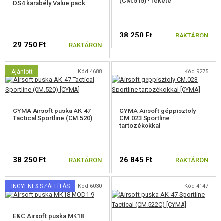
(CM.515) - fekete
DS4 karabély Value pack
ÉPÍTŐKÉSZLETEK, MODELLEK
REKLÁM TÁRGYAK
38 250 Ft
RAKTÁRON
29 750 Ft
RAKTÁRON
SÉRÜLT, HASZNÁLT ÁRUK
Ajánlott
Kód 4688
Kód 9275
HÍREK
KEDVEZMÉNYEK
CYMA Airsoft puska AK-47
CYMA Airsoft géppisztoly
Tactical Sportline (CM.520)
CM.023 Sportline
ELÉRHETŐSÉG
tartozékokkal
38 250 Ft
26 845 Ft
RAKTÁRON
RAKTÁRON
INGYENES SZÁLLÍTÁS
Kód 6030
Kód 4147
E&C Airsoft puska MK18