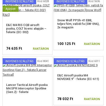
INGYENES SZÁLLÍTÁS
Kód 6028
INGYENES SZÁLLÍTÁS
Kód 5636
Ajánlott
Snow Wolf PPSh-41 EBB,
teljes fém, valódi fa (SW-09A),
E&C M4 RIS CQB airsoft
2x magazin
puska, COLT licenc alapján –
fekete (EC-302)
100 125 Ft
RAKTÁRON
74 635 Ft
RAKTÁRON
INGYENES SZÁLLÍTÁS
Kód 8041
INGYENES SZÁLLÍTÁS
Kód 6011
E&C Airsoft puska M4
NOVESKE 9" - fekete (EC-611)
Lancer Tactical Airsoft puska
M4 SPR Interceptor Spotline
(Gen.2) - fekete
78 032 Ft
RAKTÁRON