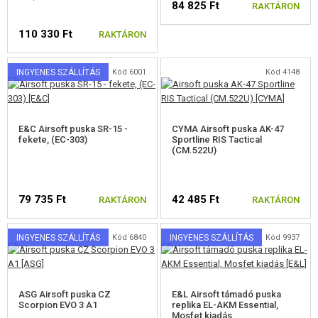
84 825 Ft
RAKTÁRON
110 330 Ft
RAKTÁRON
INGYENES SZÁLLÍTÁS
Kód 6001
Kód 4148
E&C Airsoft puska SR-15 -
CYMA Airsoft puska AK-47
fekete, (EC-303)
Sportline RIS Tactical
(CM.522U)
79 735 Ft
42 485 Ft
RAKTÁRON
RAKTÁRON
INGYENES SZÁLLÍTÁS
Kód 6840
INGYENES SZÁLLÍTÁS
Kód 9937
ASG Airsoft puska CZ
E&L Airsoft támadó puska
Scorpion EVO 3 A1
replika EL-AKM Essential,
Mosfet kiadás