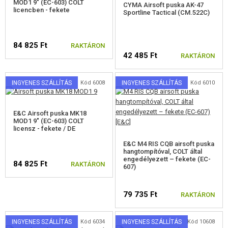
MOD1 9" (EC-603) COLT
CYMA Airsoft puska AK-47
licencben - fekete
Sportline Tactical (CM.522C)
84 825 Ft
RAKTÁRON
42 485 Ft
RAKTÁRON
INGYENES SZÁLLÍTÁS
Kód 6008
INGYENES SZÁLLÍTÁS
Kód 6010
E&C Airsoft puska MK18
MOD1 9" (EC-603) COLT
licensz - fekete / DE
E&C M4 RIS CQB airsoft puska
hangtompítóval, COLT által
engedélyezett – fekete (EC-
84 825 Ft
RAKTÁRON
607)
79 735 Ft
RAKTÁRON
INGYENES SZÁLLÍTÁS
Kód 6034
INGYENES SZÁLLÍTÁS
Kód 10608