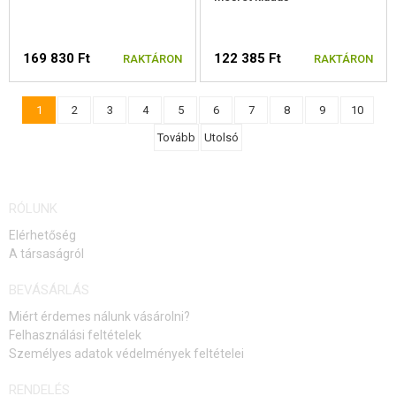
169 830 Ft
122 385 Ft
RAKTÁRON
RAKTÁRON
1
2
3
4
5
6
7
8
9
10
Tovább
Utolsó
RÓLUNK
Elérhetőség
A társaságról
BEVÁSÁRLÁS
Miért érdemes nálunk vásárolni?
Felhasználási feltételek
Személyes adatok védelmények feltételei
RENDELÉS