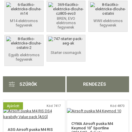
FELSZERELÉS, EGYENRUHA, TOKOK
ÁLCÁZÁS, FESTÉK, SZALAG
BREN, EVO
M14 elektromos
WWII elektromos
elektromos
fegyverek
fegyverek
fegyverek
RÁDIÓS, FEJHALLGATÓ, KAMERÁK
KIEGÉSZÍTŐK, HORDSZÍJAK
Starter csomagok
Egyéb elektromos
PÓTALKATRÉSZEK FEGYVEREKHEZ
fegyverek
FEGYVER JAVÍTÁS ÉS KARBANTARTÁS
ÖNVÉDELMI FELSZERELÉSEK, KÉPZÉS, KÉSEK
SZŰRŐK
RENDEZÉS
CÉLOK, LŐLAP
Ajánlott
Kód 7417
Kód 4870
OUTDOOR, BUSHCRAFT
ÉLELMISZER
CYMA Airsoft puska M4
Keymod 10" Sportline
ASG Airsoft puska M4 RIS