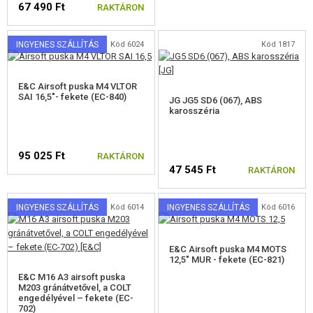
67 490 Ft
RAKTÁRON
INGYENES SZÁLLÍTÁS
Kód 6024
Kód 1817
E&C Airsoft puska M4 VLTOR
SAI 16,5"- fekete (EC-840)
JG JG5 SD6 (067), ABS
karosszéria
95 025 Ft
RAKTÁRON
47 545 Ft
RAKTÁRON
INGYENES SZÁLLÍTÁS
Kód 6014
INGYENES SZÁLLÍTÁS
Kód 6016
E&C Airsoft puska M4 MOTS
12,5" MUR - fekete (EC-821)
E&C M16 A3 airsoft puska
M203 gránátvetővel, a COLT
engedélyével – fekete (EC-
702)