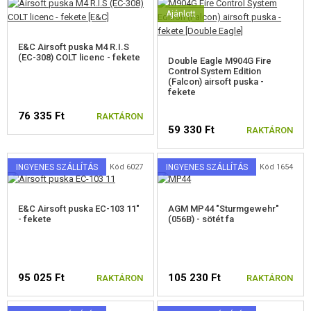
Ajánlott
E&C Airsoft puska M4 R.I.S
(EC-308) COLT licenc - fekete
Double Eagle M904G Fire
Control System Edition
(Falcon) airsoft puska -
fekete
76 335 Ft
RAKTÁRON
59 330 Ft
RAKTÁRON
INGYENES SZÁLLÍTÁS
Kód 6027
INGYENES SZÁLLÍTÁS
Kód 1654
E&C Airsoft puska EC-103 11"
AGM MP44 "Sturmgewehr"
- fekete
(056B) - sötét fa
95 025 Ft
105 230 Ft
RAKTÁRON
RAKTÁRON