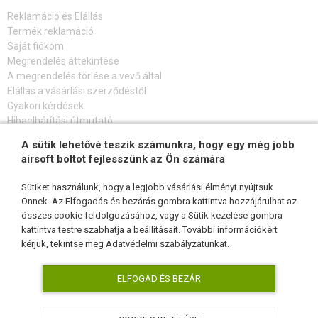
Reklamáció és Elállás
Termék reklamáció
Saját fiókom
Megrendelés áttekintése
A megrendelés törlése a vevő által
Elállás a vásárlási szerződéstől
Gyakori kérdések
Hibaelhárítási útmutató
A sütik lehetővé teszik számunkra, hogy egy még jobb
FELIRATKOZÁS HÍRLEVÉLRE
airsoft boltot fejlesszünk az Ön számára
Sütiket használunk, hogy a legjobb vásárlási élményt nyújtsuk
Önnek. Az Elfogadás és bezárás gombra kattintva hozzájárulhat az
összes cookie feldolgozásához, vagy a Sütik kezelése gombra
KÖVESSEN MINKET
kattintva testre szabhatja a beállításait. További információkért
kérjük, tekintse meg
Adatvédelmi szabályzatunkat
.
ELFOGAD ÉS BEZÁR